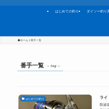
はじめての釣り
ダイソー釣り
ホーム
番手一覧
番手一覧
– tag –
ライ
はじめての釣り
防波