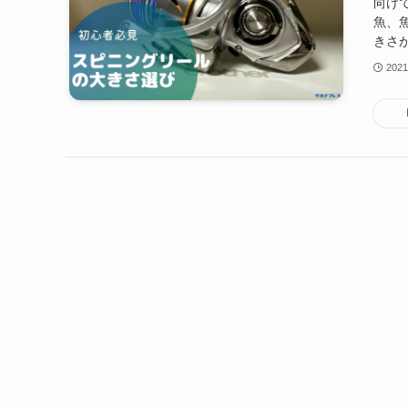
向け
魚、
きさが
202