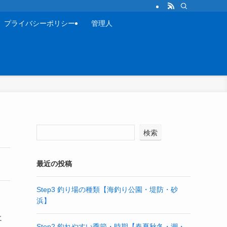
プライバシーポリシー
管理人
検索
最近の投稿
Step3 釣り場の種類【海釣り公園・堤防・砂
浜】
に
Step2 釣れやすい季節・時期【春夏秋冬・潮・